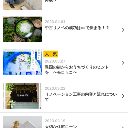
体験～
2023.04.01
中古リノベの成功は○○で決まる！？
人 気
2023.03.27
異国の街からおうちづくりのヒント
を 〜モロッコ〜
2023.03.22
リノベーション工事の内容と流れについ
て
2023.03.19
大切な住宅ローン