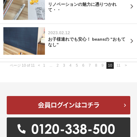
リノベーションの魅力に憑りつかれ
て・・
2023.02.12
お子様連れでも安心！ beansの “おもて
なし”
ページ 10 of 11
<
1
...
2
3
4
5
6
7
8
9
10
11
>