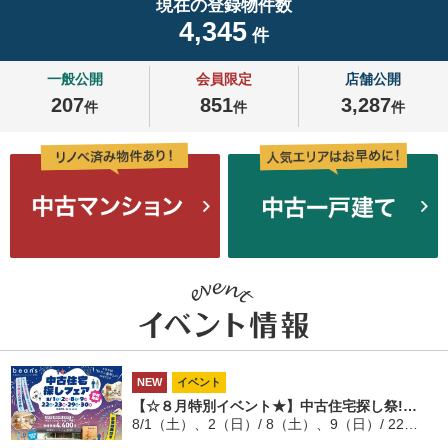
現在の登録物件数
4,345
件
一般公開
会員限定
店舗公開
207
851
3,287
件
件
件
NEW
イベント
【☆８月特別イベント★】中古住宅探し祭!…
8/1（土）、2（日）/ 8（土）、9（日）/ 22（土）、23（日）/ 29（土）、30（日）