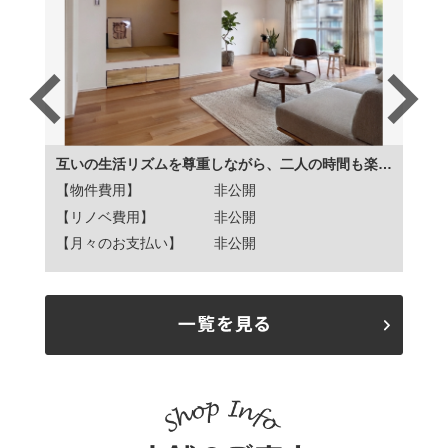
様邸
互いの生活リズムを尊重しながら、二人の時間も楽しめる家 T様邸
【物件費用】
非公開
【物
【リノベ費用】
非公開
【リ
【月々のお支払い】
非公開
【月