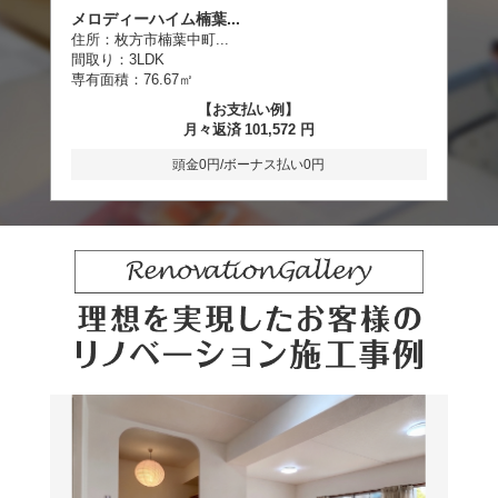
ライオンズガーデン枚...
イ
住所：
枚方市藤阪北町
住
間取り：
3LDK
間
専有面積：
72.85㎡
専
【お支払い例】
月々返済
85,224
円
頭金0円/ボーナス払い0円