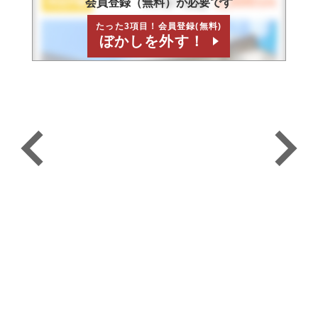
枚方市茄子作北町
間取り：
5SLDK
建物面積：
156.5㎡
土地面積：
215.11㎡
【お支払い例】
月々返済
132,633
円
頭金0円/ボーナス払い0円