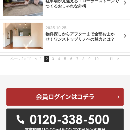
駐車場が見違える！ローラーストーンで
つくるおしゃれな外構
2025.10.25
物件探しからアフターまで全部おまか
せ！ワンストップリノベの魅力とは？
ページ 2 of 11
<
1
2
3
4
5
6
7
8
9
10
...
11
>