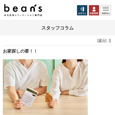
スタッフコラム
[
凌斗
]
[]
お家探しの要！！