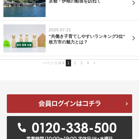
京都・伊根の船宿を訪ねて
2025.07.31
“共働き子育てしやすいランキング3位“
枚方市の魅力とは？
ページ 1 of 4
1
2
3
4
>