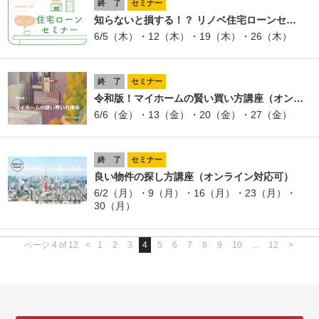
終 了
セミナー
知らないと損する！？ リノベ住宅ローンセ…
6/5（木）・12（木）・19（木）・26（木）
終 了
セミナー
令和版！マイホームの賢い買い方講座（オン…
6/6（金）・13（金）・20（金）・27（金）
終 了
セミナー
良い物件の探し方講座（オンライン対応可）
6/2（月）・9（月）・16（月）・23（月）・
30（月）
ページ 4 of 12
<
1
2
3
4
5
6
7
8
9
10
...
12
>