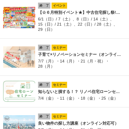
終 了
イベント
【☆６月特別イベント★】中古住宅探し祭!…
6/1（日）/ 7（土）、8（日）/ 14（土）、
15（日）/ 21（土）、22（日）/ 28（土）、
29（日）
終 了
セミナー
子育て×リノベーションセミナー（オンライ…
7/7（月）・14（月）・21（月・祝）・
28（月）
終 了
セミナー
知らないと損する！？ リノベ住宅ローンセ…
7/4（金）・11（金）・18（金）・25（金）
終 了
セミナー
良い物件の探し方講座（オンライン対応可）