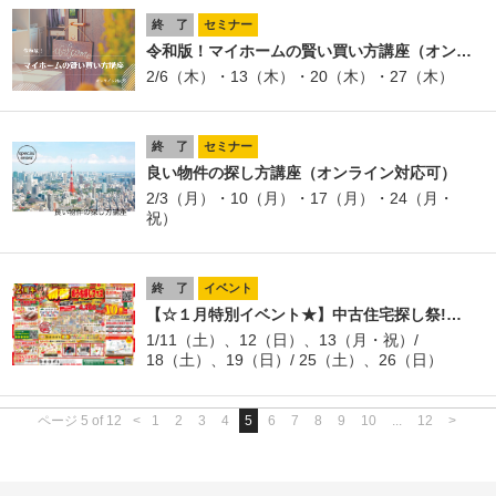
終 了
セミナー
令和版！マイホームの賢い買い方講座（オン…
2/6（木）・13（木）・20（木）・27（木）
終 了
セミナー
良い物件の探し方講座（オンライン対応可）
2/3（月）・10（月）・17（月）・24（月・
祝）
終 了
イベント
【☆１月特別イベント★】中古住宅探し祭!…
1/11（土）、12（日）、13（月・祝）/
18（土）、19（日）/ 25（土）、26（日）
ページ 5 of 12
<
1
2
3
4
5
6
7
8
9
10
...
12
>