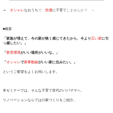
～
オシャレ
なおうち
で、
快適
に
子育て
しませんか？ ～
■概要
「家族が増えて、今の家が狭く感じてきたから、今より
広い家
に引
っ越したい。」
「
教育環境
がいい場所がいいな。」
「
オシャレ
で
家事動線
がいい家に住みたい。」
というご要望をよくお伺いします。
本セミナーでは、そんな子育て世代のパパママへ、
リノベーションならではの家づくりをご紹介。