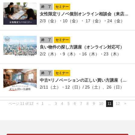
終 了
セミナー
女性限定リノベ個別オンライン相談会（来店…
2/3（金）・10（金）・ 17（金）・24（金）
終 了
セミナー
良い物件の探し方講座（オンライン対応可）
2/2（木）・9（木）・16（木）・23（木）
終 了
セミナー
中古×リノベーションの正しい買い方講座（…
2/11（土）・12（日）/ 25（土）、26（日）
ページ 11 of 12
<
1
...
3
4
5
6
7
8
9
10
11
12
>