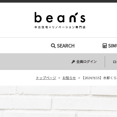
【2024/9
SEARCH
SIM
中古マンション
中古一戸建て
新築一戸建て
土地
会員ログイン
ロ
トップページ
>
お知らせ
>
【2024/9/15】水