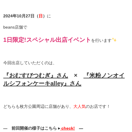
2024年10月27日（
日
）
に
beans店舗で
1日限定!スペシャル出店イベント
を行います
今回出店していただくのは、
『おむすびつむぎ』さん
×
『米粉ノンオイ
ルシフォンケーキalley』さん
どちらも枚方公園周辺に店舗があり、
大人気
のお店です！
— 前回開催の様子はこちら ▸
check!
—