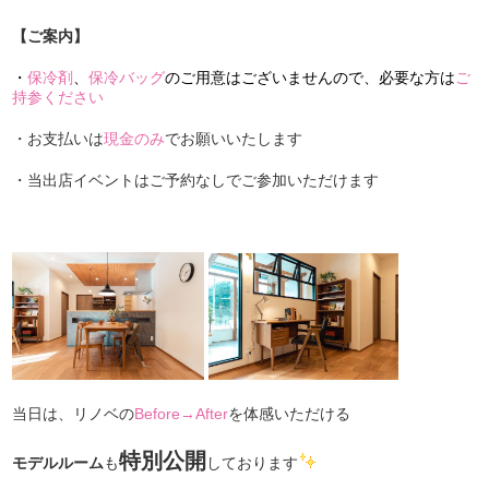
【ご案内】
・
保冷剤
、
保冷バッグ
のご用意はございませんので、必要な方は
ご
持参ください
・お支払いは
現金のみ
でお願いいたします
・当出店イベントはご予約なしでご参加いただけます
当日は、リノベの
Before→After
を体感いただける
特別公開
モデルルーム
も
しております