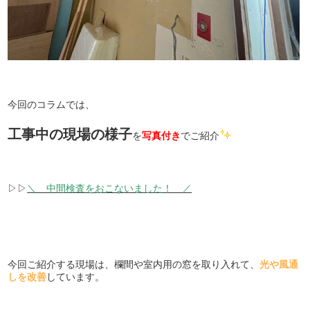
今回のコラムでは、
工事中の現場の様子
を
写真付き
でご紹介
▷▷
＼ 中間検査をおこないました！ ／
今回ご紹介する現場は、欄間や室内用の窓を取り入れて、
光や風通
しを改善
しています。