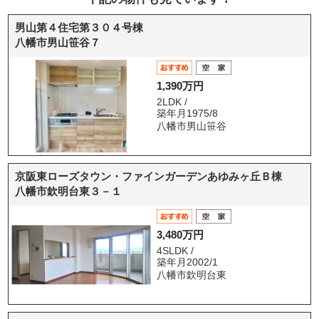
男山第４住宅第３０４号棟
八幡市男山笹谷７
1,390万円
2LDK /
築年月1975/8
八幡市男山笹谷
京阪東ローズタウン・ファインガーデンあゆみヶ丘Ｂ棟
八幡市欽明台東３－１
3,480万円
4SLDK /
築年月2002/1
八幡市欽明台東