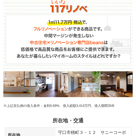
※上記支払例の借入条件：金利0.69%、借入総額3,414万円、借入期間35年
所在地・交通
守口市桃町３－１２ サニーコーポ
所在地