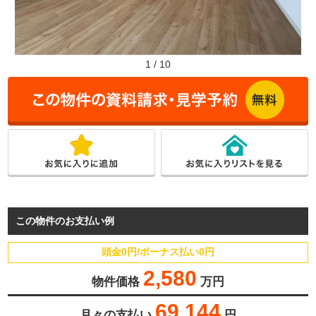
1
/
10
この物件のお支払い例
頭金0円/ボーナス払い0円
2,580
物件価格
万円
69,144
月々の支払い
円