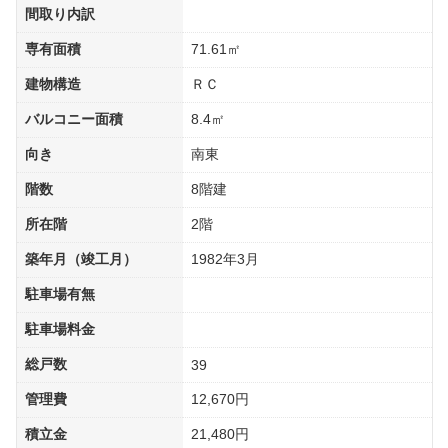
間取り内訳
専有面積
71.61㎡
建物構造
ＲＣ
バルコニー面積
8.4㎡
向き
南東
階数
8階建
所在階
2階
築年月（竣工月）
1982年3月
駐車場有無
駐車場料金
総戸数
39
管理費
12,670円
積立金
21,480円