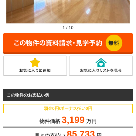
1
/
10
この物件のお支払い例
頭金0円/ボーナス払い0円
3,199
物件価格
万円
85,733
月々の支払い
円