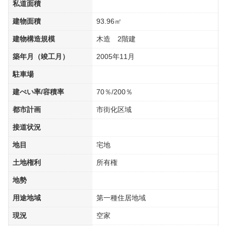
私道面積
建物面積
93.96㎡
建物構造規模
木造 2階建
築年月（竣工月）
2005年11月
駐車場
建ぺい率/容積率
70％/200％
都市計画
市街化区域
接道状況
地目
宅地
土地権利
所有権
地勢
用途地域
第一種住居地域
現況
空家