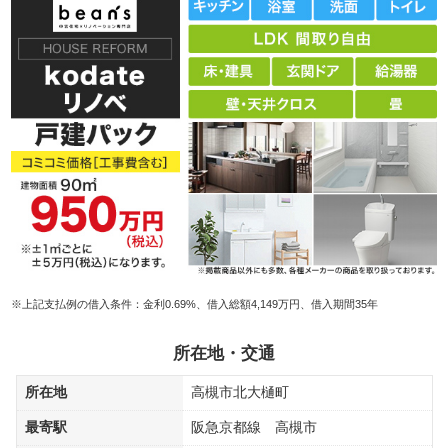
※上記支払例の借入条件：金利0.69%、借入総額4,149万円、借入期間35年
所在地・交通
所在地
高槻市北大樋町
最寄駅
阪急京都線 高槻市