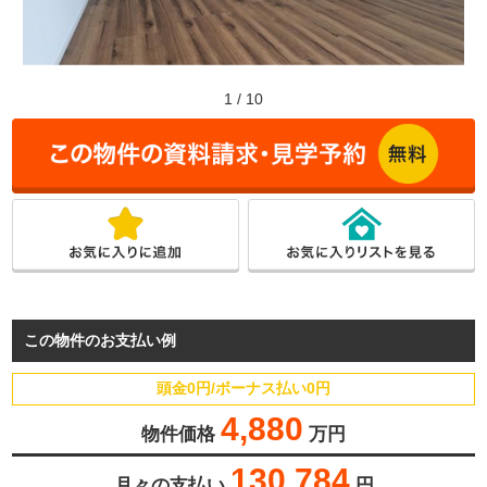
1
/
10
この物件のお支払い例
頭金0円/ボーナス払い0円
4,880
物件価格
万円
130,784
月々の支払い
円