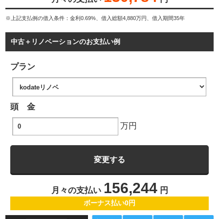
※上記支払例の借入条件：金利0.69%、借入総額
4,880
万円、借入期間35年
中古＋リノベーションのお支払い例
プラン
頭 金
万円
156,244
月々の支払い
円
ボーナス払い0円