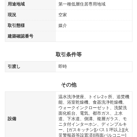
用途地域
第一種低層住居専用地域
現況
空家
取引態様
媒介
建築確認番号
取引条件等
引渡し
即時
その他
温水洗浄便座、トイレ2ヶ所、追焚機
能、浴室乾燥機、食器洗浄乾燥機、
ウォークインクローゼット、洗髪洗
面化粧台、電気、都市ガス、上水
設備
道、下水道、側溝、複層ガラス、モ
ニタ付インターホン、ディンプルキ
ー、[ガスキッチン][バス１坪以上][火
災警報器等設置済][両面バルコニー]