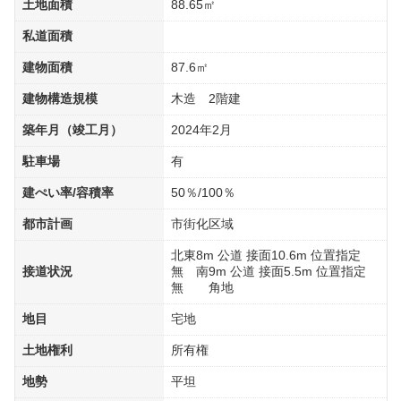
土地面積
88.65㎡
私道面積
建物面積
87.6㎡
建物構造規模
木造 2階建
築年月（竣工月）
2024年2月
駐車場
有
建ぺい率/容積率
50％/100％
都市計画
市街化区域
北東8m 公道 接面10.6m 位置指定
接道状況
無 南9m 公道 接面5.5m 位置指定
無 角地
地目
宅地
土地権利
所有権
地勢
平坦