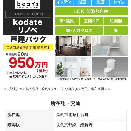
※上記支払例の借入条件：金利0.69%、借入総額5,830万円、借入期間35年
所在地・交通
所在地
高槻市北昭和台町
最寄駅
阪急京都線 総持寺