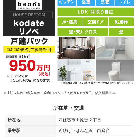
※上記支払例の借入条件：金利0.69%、借入総額4,199万円、借入期間35年
所在地・交通
所在地
四條畷市田原台２丁目
最寄駅
近鉄けいはんな線 白庭台