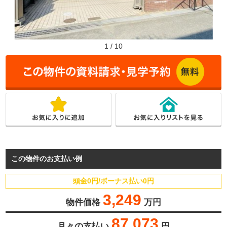
1
/
10
この物件のお支払い例
頭金0円/ボーナス払い0円
3,249
物件価格
万円
87,073
月々の支払い
円