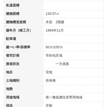
私道面積
建物面積
120.07㎡
建物構造規模
木造 2階建
築年月（竣工月）
1994年11月
駐車場
建ぺい率/容積率
50％/100％
都市計画
市街化区域
接道状況
一方道路
地目
宅地
土地権利
所有権
地勢
用途地域
第一種低層住居専用地域
現況
空家