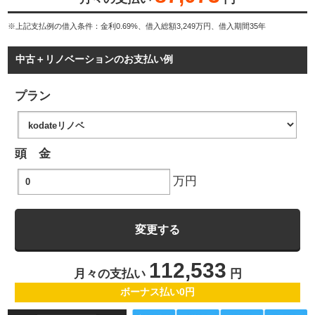
※上記支払例の借入条件：金利0.69%、借入総額
3,249
万円、借入期間35年
中古＋リノベーションのお支払い例
プラン
頭 金
万円
112,533
月々の支払い
円
ボーナス払い0円