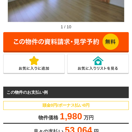
1
/
10
この物件のお支払い例
頭金0円/ボーナス払い0円
1,980
物件価格
万円
53,064
月々の支払い
円