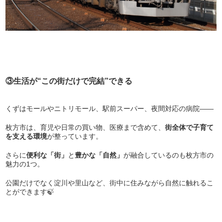
③生活が“この街だけで完結”できる
くずはモールやニトリモール、駅前スーパー、夜間対応の病院――
枚方市は、育児や日常の買い物、医療まで含めて、
街全体で子育て
を支える環境
が整っています。
さらに
便利な「街」
と
豊かな「自然」
が融合しているのも枚方市の
魅力の1つ。
公園だけでなく淀川や里山など、街中に住みながら自然に触れるこ
とができます🍃