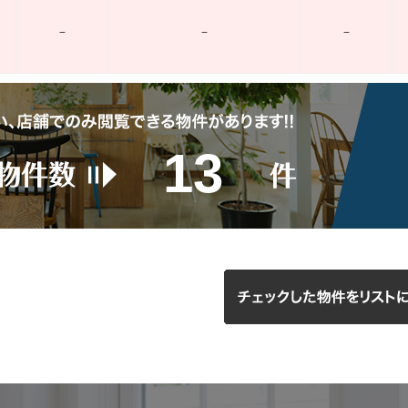
–
–
–
13