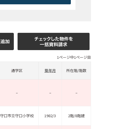
1ページ中1ページ目
通学区
築年月
所在階/階数
–
–
–
守口市立守口小学校
1982/3
2階/8階建