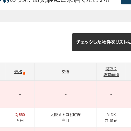
間取り
価格
交通
専有面積
–
–
–
2,680
大阪メトロ谷町線
3LDK
万円
守口
71.61㎡