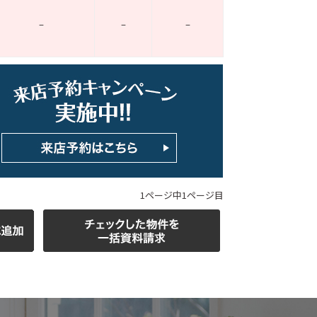
–
–
–
ホームページ上で公開
店舗限定の公開物件数
件
来店予約キャンペーン
1ページ中1ページ目