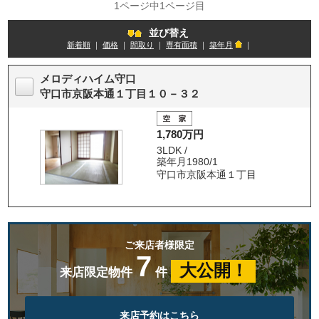
1ページ中1ページ目
並び替え
新着順
｜
価格
｜
間取り
｜
専有面積
｜
築年月
｜
メロディハイム守口
守口市京阪本通１丁目１０－３２
1,780万円
3LDK /
築年月1980/1
守口市京阪本通１丁目
ご来店者様限定
7
大公開！
来店限定物件
件
来店予約はこちら