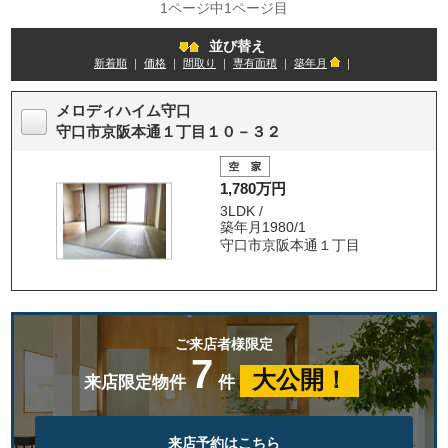
1ページ中1ページ目
並び替え
新着順
｜
価格
｜
間取り
｜
専有面積
｜
築年月
｜
メロディハイム守口
守口市京阪本通１丁目１０－３２
1,780万円
3LDK /
築年月1980/1
守口市京阪本通１丁目
ご来店者様限定
7
大公開！
来店限定物件
件
来店予約はこちら