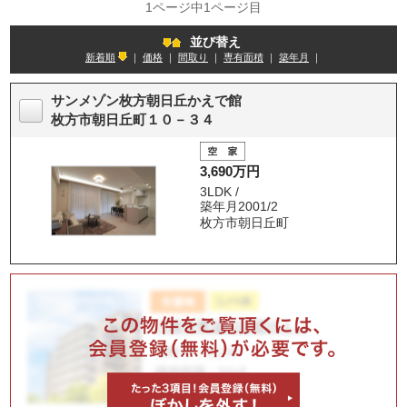
1ページ中1ページ目
並び替え
新着順
｜
価格
｜
間取り
｜
専有面積
｜
築年月
｜
サンメゾン枚方朝日丘かえで館
枚方市朝日丘町１０－３４
3,690万円
3LDK /
築年月2001/2
枚方市朝日丘町