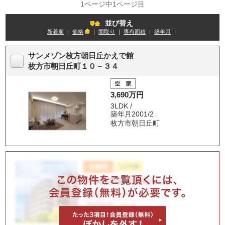
1ページ中1ページ目
並び替え
新着順
｜
価格
｜
間取り
｜
専有面積
｜
築年月
｜
サンメゾン枚方朝日丘かえで館
枚方市朝日丘町１０－３４
3,690万円
3LDK /
築年月2001/2
枚方市朝日丘町