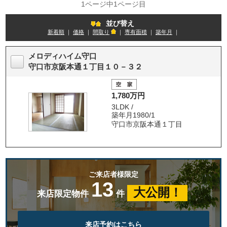
1ページ中1ページ目
並び替え
新着順
｜
価格
｜
間取り
｜
専有面積
｜
築年月
｜
メロディハイム守口
守口市京阪本通１丁目１０－３２
1,780万円
3LDK /
築年月1980/1
守口市京阪本通１丁目
ご来店者様限定
13
大公開！
来店限定物件
件
来店予約はこちら