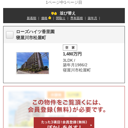
1ページ中1ページ目
並び替え
新着順
｜
価格
｜
間取り
｜
専有面積
｜
築年月
｜
ローズハイツ香里園
寝屋川市松屋町
1,480万円
3LDK /
築年月1986/2
寝屋川市松屋町