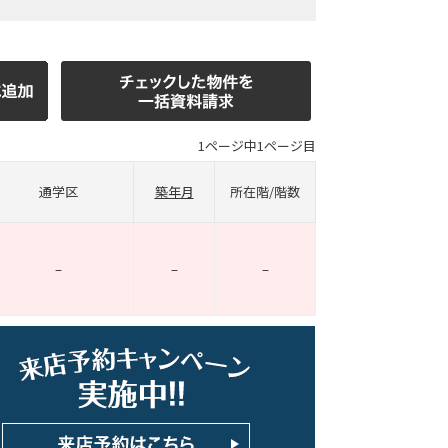
1ページ中1ページ目
通学区
築年月
所在階/階数
–
–
–
ホームページ上で公開
店舗限定の公開物件数
件
来店予約キャンペーン