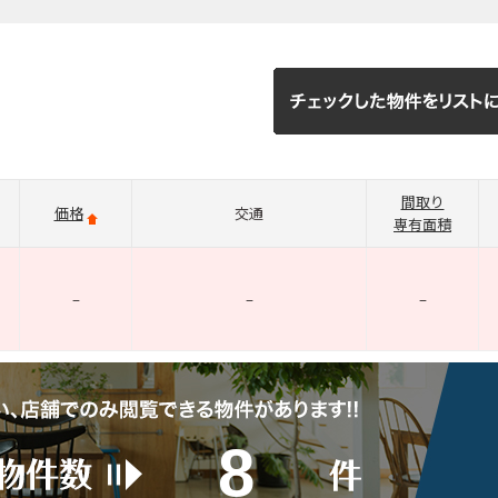
間取り
価格
交通
専有面積
–
–
–
8