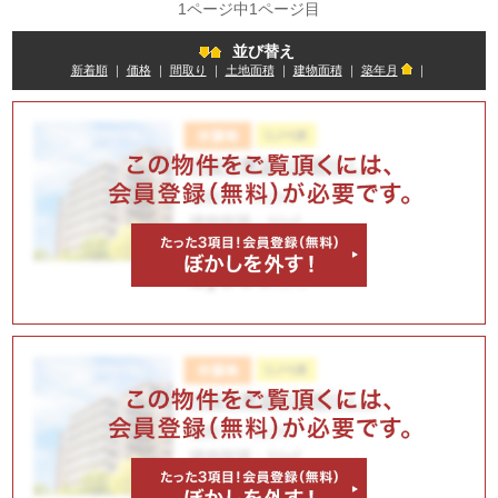
1ページ中1ページ目
並び替え
新着順
｜
価格
｜
間取り
｜
土地面積
｜
建物面積
｜
築年月
｜