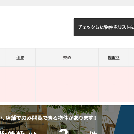
価格
交通
間取り
–
–
–