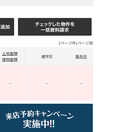
1ページ中1ページ目
土地面積
通学区
築年月
建物面積
–
–
–
ホームページ上で公開
店舗限定の公開物件数
件
来店予約キャンペーン