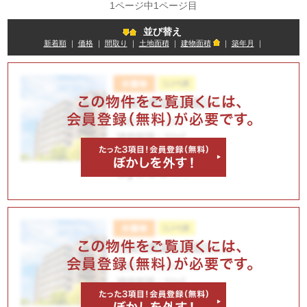
1ページ中1ページ目
並び替え
新着順
｜
価格
｜
間取り
｜
土地面積
｜
建物面積
｜
築年月
｜