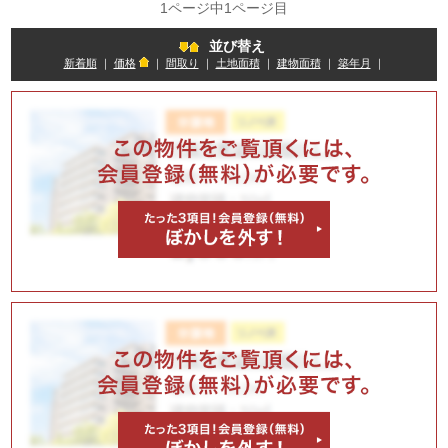
1ページ中1ページ目
並び替え
新着順
｜
価格
｜
間取り
｜
土地面積
｜
建物面積
｜
築年月
｜