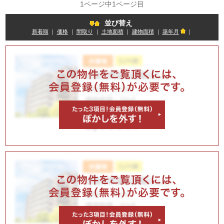
1ページ中1ページ目
並び替え
新着順
｜
価格
｜
間取り
｜
土地面積
｜
建物面積
｜
築年月
｜