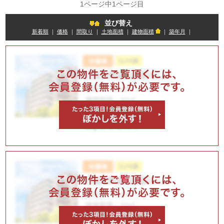
1ページ中1ページ目
並び替え
新着順
｜
価格
｜
間取り
｜
土地面積
｜
建物面積
｜
築年月
｜