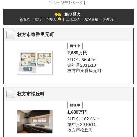
1ページ中1ページ目
並び替え
新着順
｜
価格
｜
間取り
｜
土地面積
｜
建物面積
｜
築年月
｜
枚方市東香里元町
2,680万円
3LDK / 86.49㎡
築年月2011/10
枚方市東香里元町
枚方市松丘町
1,680万円
3LDK / 102.06㎡
築年月2010/11
枚方市松丘町