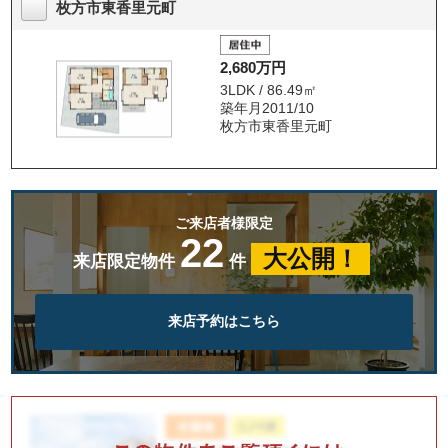
枚方市東香里元町
2,680万円
3LDK / 86.49㎡
築年月2011/10
枚方市東香里元町
ご来店者様限定
22
大公開！
来店限定物件
件
来店予約はこちら