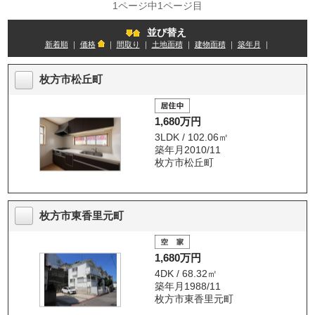
1ページ中1ページ目
並び替え
新着順
｜
価格
｜
間取り
｜
土地面積
｜
建物面積
｜
築年月
｜
枚方市松丘町
1,680万円
3LDK / 102.06㎡
築年月2010/11
枚方市松丘町
枚方市東香里元町
1,680万円
4DK / 68.32㎡
築年月1988/11
枚方市東香里元町