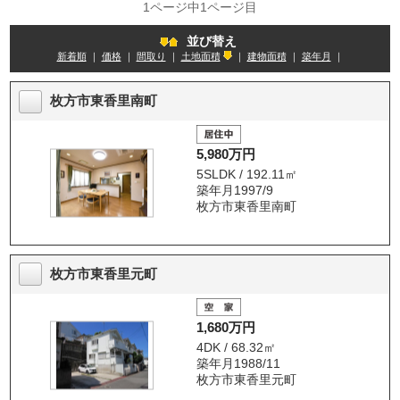
1ページ中1ページ目
並び替え
新着順
｜
価格
｜
間取り
｜
土地面積
｜
建物面積
｜
築年月
｜
枚方市東香里南町
5,980万円
5SLDK / 192.11㎡
築年月1997/9
枚方市東香里南町
枚方市東香里元町
1,680万円
4DK / 68.32㎡
築年月1988/11
枚方市東香里元町