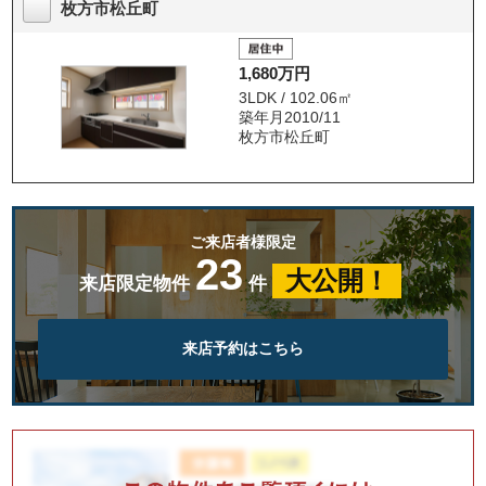
枚方市松丘町
1,680万円
3LDK / 102.06㎡
築年月2010/11
枚方市松丘町
ご来店者様限定
23
大公開！
来店限定物件
件
来店予約はこちら