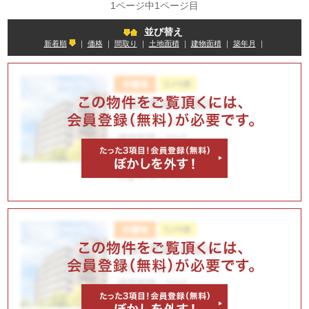
1ページ中1ページ目
並び替え
新着順
｜
価格
｜
間取り
｜
土地面積
｜
建物面積
｜
築年月
｜