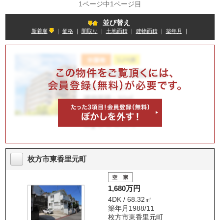
1ページ中1ページ目
並び替え
新着順
｜
価格
｜
間取り
｜
土地面積
｜
建物面積
｜
築年月
｜
枚方市東香里元町
1,680万円
4DK / 68.32㎡
築年月1988/11
枚方市東香里元町