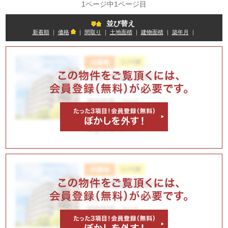
1ページ中1ページ目
並び替え
新着順
｜
価格
｜
間取り
｜
土地面積
｜
建物面積
｜
築年月
｜