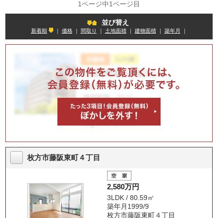
1ページ中1ページ目
並び替え
新着順
｜
価格
｜
間取り
｜
土地面積
｜
建物面積
｜
築年月
｜
枚方市藤阪東町４丁目
2,580万円
3LDK / 80.59㎡
築年月1999/9
枚方市藤阪東町４丁目