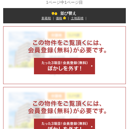
1ページ中1ページ目
並び替え
新着順
｜
価格
｜
土地面積
｜