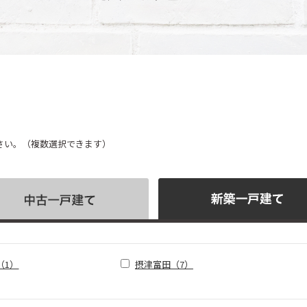
さい。（複数選択できます）
（1）
摂津富田（7）