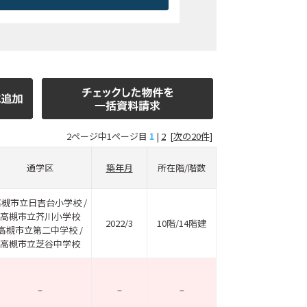
2ページ中1ページ目
1
|
2
[次の20件]
通学区
築年月
所在階/階数
高槻市立日吉台小学校 /
高槻市立芥川小学校
2022/3
10階/14階建
高槻市立第二中学校 /
高槻市立芝谷中学校
–
–
–