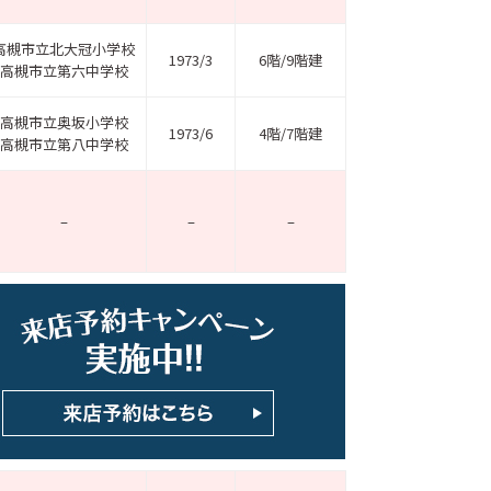
高槻市立北大冠小学校
1973/3
6階/9階建
高槻市立第六中学校
高槻市立奥坂小学校
1973/6
4階/7階建
高槻市立第八中学校
–
–
–
ホームページ上で公開
店舗限定の公開物件数
件
来店予約キャンペーン