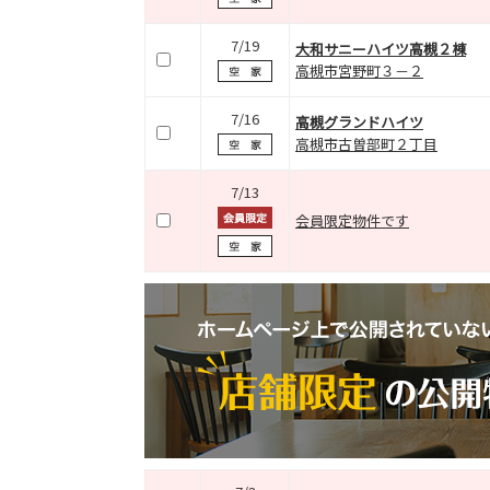
7/19
大和サニーハイツ高槻２棟
高槻市宮野町３－２
7/16
高槻グランドハイツ
高槻市古曽部町２丁目
7/13
会員限定物件です