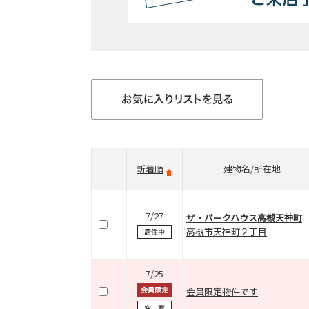
新着順
建物名/所在地
7/27
ザ・パークハウス高槻天神町
高槻市天神町２丁目
7/25
会員限定物件です