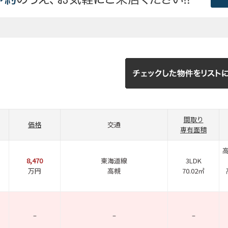
間取り
価格
交通
専有面積
8,470
東海道線
3LDK
万円
高槻
70.02㎡
–
–
–