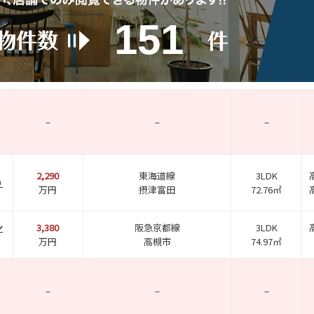
151
–
–
–
2,290
東海道線
3LDK
０
万円
摂津富田
72.76㎡
ン
3,380
阪急京都線
3LDK
万円
高槻市
74.97㎡
–
–
–