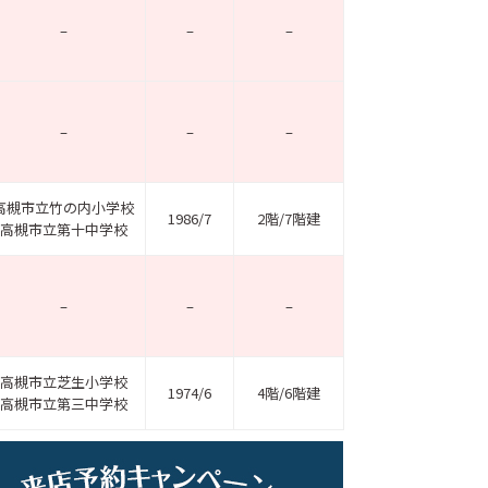
–
–
–
–
–
–
高槻市立竹の内小学校
1986/7
2階/7階建
高槻市立第十中学校
–
–
–
高槻市立芝生小学校
1974/6
4階/6階建
高槻市立第三中学校
ホームページ上で公開
店舗限定の公開物件数
件
来店予約キャンペーン