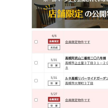
6/6
会員限定物件です
高槻阿武山二番街二〇八号棟
5/31
高槻市上土室３丁目３１－２
８
5/31
ルネ高槻リバーサイドガーデ
高槻市大塚町３丁目
5/27
会員限定物件です