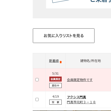
新着順
建物名/所在地
5/31
会員限定物件です
4/19
アクシス門真
門真市元町３－１８