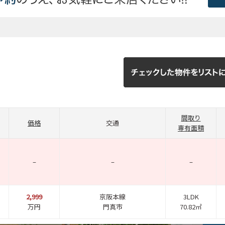
間取り
価格
交通
専有面積
–
–
–
2,999
京阪本線
3LDK
万円
門真市
70.82㎡