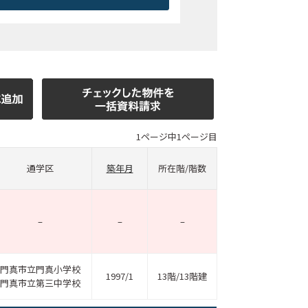
1ページ中1ページ目
通学区
築年月
所在階/階数
–
–
–
門真市立門真小学校
1997/1
13階/13階建
門真市立第三中学校