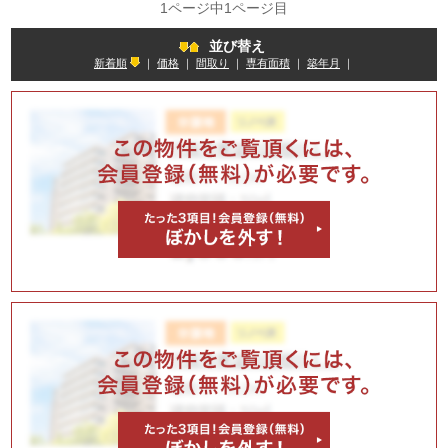
1ページ中1ページ目
並び替え
新着順
｜
価格
｜
間取り
｜
専有面積
｜
築年月
｜