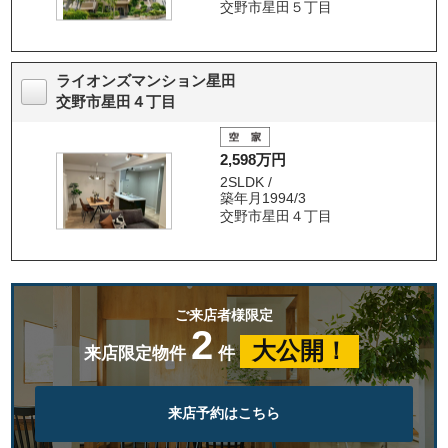
交野市星田５丁目
ライオンズマンション星田
交野市星田４丁目
2,598万円
2SLDK /
築年月1994/3
交野市星田４丁目
ご来店者様限定
2
大公開！
来店限定物件
件
来店予約はこちら