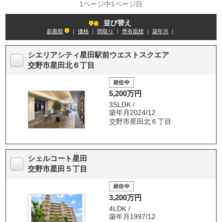
1ページ中1ページ目
並び替え
新着順
｜
価格
｜
間取り
｜
専有面積
｜
築年月
｜
シエリアシティ星田駅前ウエストスクエア
交野市星田北６丁目
5,200万円
3SLDK /
築年月2024/12
交野市星田北６丁目
シェルコート星田
交野市星田５丁目
3,200万円
4LDK /
築年月1997/12