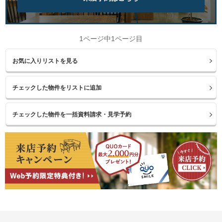
1ページ中1ページ目
お気に入りリストを見る