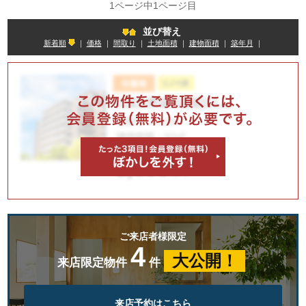
1ページ中1ページ目
並び替え
新着順
｜
価格
｜
間取り
｜
土地面積
｜
建物面積
｜
築年月
｜
ご来店者様限定
4
大公開！
来店限定物件
件
来店予約はこちら