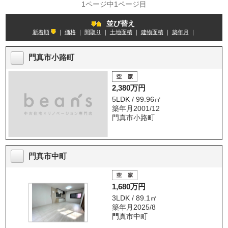
1ページ中1ページ目
並び替え
新着順
｜
価格
｜
間取り
｜
土地面積
｜
建物面積
｜
築年月
｜
門真市小路町
2,380万円
5LDK / 99.96㎡
築年月2001/12
門真市小路町
門真市中町
1,680万円
3LDK / 89.1㎡
築年月2025/8
門真市中町