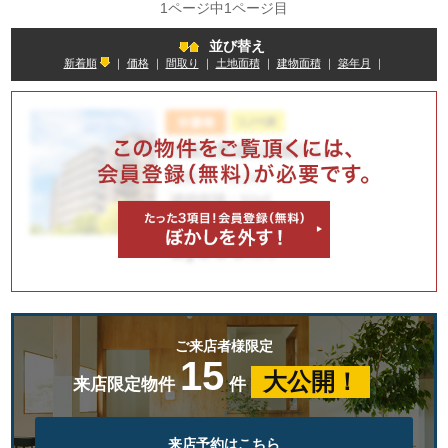
1ページ中1ページ目
並び替え
新着順
｜
価格
｜
間取り
｜
土地面積
｜
建物面積
｜
築年月
｜
ご来店者様限定
15
大公開！
来店限定物件
件
来店予約はこちら