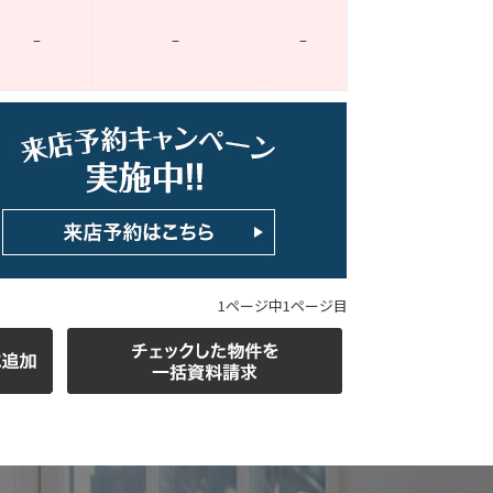
–
–
–
ホームページ上で公開
店舗限定の公開物件数
件
来店予約キャンペーン
1ページ中1ページ目