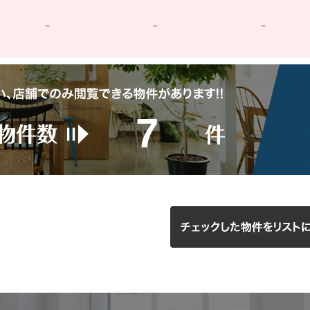
–
–
–
7