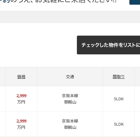
価格
交通
間取り
2,999
京阪本線
5LDK
万円
御殿山
2,999
京阪本線
5LDK
万円
御殿山